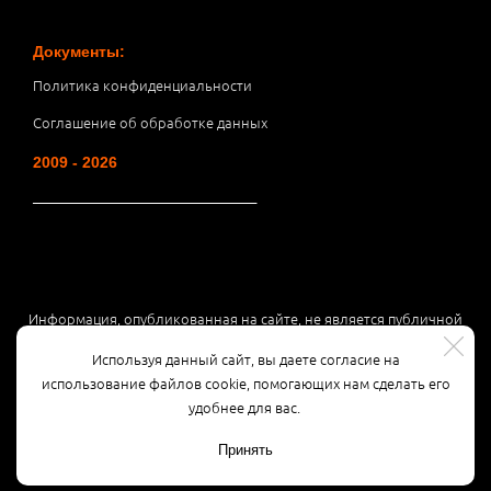
Документы:
Политика конфиденциальности
Соглашение об обработке данных
2009 - 2026
__________________________________
Информация, опубликованная на сайте, не является публичной
офертой или рекламой, а носит информационный характер и
Используя данный сайт, вы даете согласие на
может быть изменена по усмотрению компании.
использование файлов cookie, помогающих нам сделать его
удобнее для вас.
Принять
Разработка сайта
3K Digital Studio