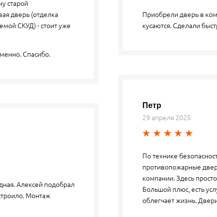
ну старой
вая дверь (отделка
Приобрели дверь в ком
емой СКУД) - стоит уже
кусаются. Сделали быст
менно. Спасибо.
Петр
29 апреля 2025
По технике безопаснос
противопожарные двери
компании. Здесь просто
дная. Алексей подобрал
Большой плюс, есть усл
устроило. Монтаж
облегчает жизнь. Двери