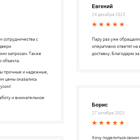
Евгений
24 декабря 2025
 сотрудничества с
Пару раз уже обращалис
 двери
оперативно ответят на 
оим запросам. Также
доставку. Благодарю за
о объекта.
лы прочные и надежные,
ом цены оказались
усом!
аботу и внимательное
Борис
27 октября 2025
Хочу поделиться своим