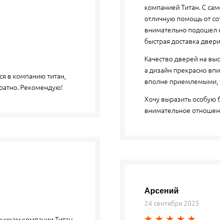
компанией Титан. С сам
отличную помощь от со
внимательно подошел к
быстрая доставка двери
Качество дверей на вы
а дизайн прекрасно впи
я в компанию титан,
вполне приемлемыми, ч
уратно. Рекомендую!
Хочу выразить особую б
внимательное отношени
Арсений
24 сентября 2025
дникам компании Титан,