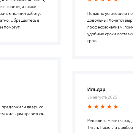
ые советы, а также
ски выполнил работу.
Недавно установили но
атно. Обращайтесь в
довольны! Хочется выра
м помогут.
профессионализм, помо
удобные сроки доставки
срок.
Ильдар
26 августа 2025
н предложили дверь со
сем жильцам нравиться.
Решили заменить входн
Титан. Помогли с выбо