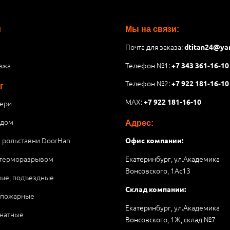
и
Мы на связи:
Почта для заказа:
dtitan24@ya
ажа
Телефон №1:
+7 343 361-16-10
Телефон №2:
+7 922 181-16-10
г
MAX:
+7 922 181-16-10
ери
 дом
Адрес:
и рольставни DoorHan
Офис компании:
 терморазрывом
Екатеринбург, ул.Академика
Вонсовского, 1Аc13
ые, подъездные
Склад компании:
опожарные
Екатеринбург, ул.Академика
натные
Вонсовского, 1Ж, склад №7