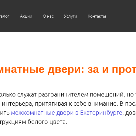
талог
Акции
О нас
Услуги
Контакты
натные двери: за и про
лько служат разграничителем помещений, но 
нтерьера, притягивая к себе внимание. В по
пить
межкомнатные двери в Екатеринбурге
, до
трукциям белого цвета.