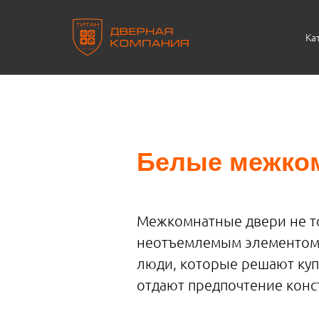
Ка
Белые межком
Межкомнатные двери не то
неотъемлемым элементом и
люди, которые решают ку
отдают предпочтение конс