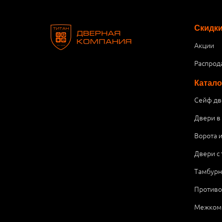
Скидк
Акции
Распрод
Катало
Сейф дв
Двери в
Ворота 
Двери с
Тамбурн
Против
Межком