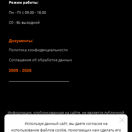
Режим работы:
Пн - Пт с 09.00 - 18.00
Сб - Вс выходной
Документы:
Политика конфиденциальности
Соглашение об обработке данных
2009 - 2026
__________________________________
Информация, опубликованная на сайте, не является публичной
офертой или рекламой, а носит информационный характер и
Используя данный сайт, вы даете согласие на
может быть изменена по усмотрению компании.
использование файлов cookie, помогающих нам сделать его