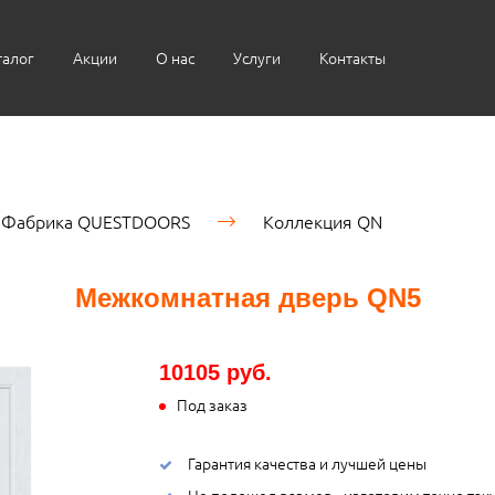
талог
Акции
О нас
Услуги
Контакты
Фабрика QUESTDOORS
Коллекция QN
Межкомнатная дверь QN5
10105 руб.
Под заказ
Гарантия качества и лучшей цены
Не подошел размер - изготовим точно так