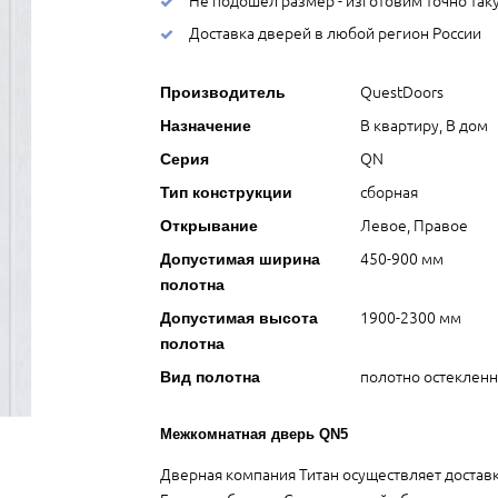
Доставка дверей в любой регион России
QuestDoors
Производитель
В квартиру, В дом
Назначение
QN
Серия
сборная
Тип конструкции
Левое, Правое
Открывание
450-900 мм
Допустимая ширина
полотна
1900-2300 мм
Допустимая высота
полотна
полотно остеклен
Вид полотна
Межкомнатная дверь QN5
Дверная компания Титан осуществляет достав