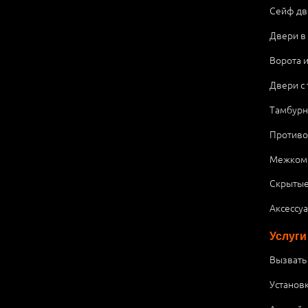
Сейф дв
Двери в
Ворота 
Двери с
Тамбурн
Против
Межком
Скрытые
Аксессу
Услуги
Вызвать
Установ