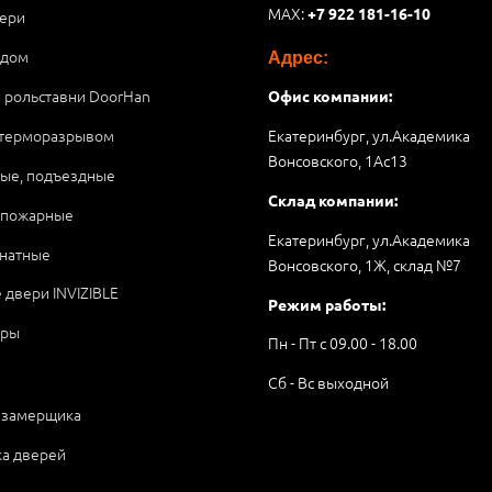
MAX:
+7 922 181-16-10
ери
 дом
Адрес:
и рольставни DoorHan
Офис компании:
 терморазрывом
Екатеринбург, ул.Академика
Вонсовского, 1Аc13
ые, подъездные
Склад компании:
опожарные
Екатеринбург, ул.Академика
натные
Вонсовского, 1Ж, склад №7
 двери INVIZIBLE
Режим работы:
ары
Пн - Пт с 09.00 - 18.00
Сб - Вс выходной
 замерщика
ка дверей