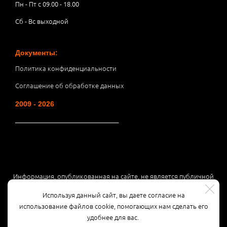
Пн - Пт с 09.00 - 18.00
Сб - Вс выходной
Документы:
Политика конфиденциальности
Соглашение об обработке данных
2009 - 2026
__________________________________
Информация, опубликованная на сайте, не является публичной
офертой или рекламой, а носит информационный характер и
Используя данный сайт, вы даете согласие на
может быть изменена по усмотрению компании.
использование файлов cookie, помогающих нам сделать его
удобнее для вас.