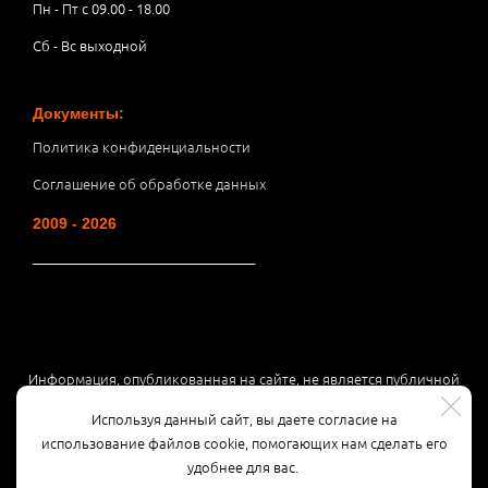
Пн - Пт с 09.00 - 18.00
Сб - Вс выходной
Документы:
Политика конфиденциальности
Соглашение об обработке данных
2009 - 2026
__________________________________
Информация, опубликованная на сайте, не является публичной
офертой или рекламой, а носит информационный характер и
Используя данный сайт, вы даете согласие на
может быть изменена по усмотрению компании.
использование файлов cookie, помогающих нам сделать его
удобнее для вас.