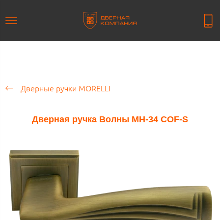
Дверные ручки MORELLI
Дверная ручка Волны MH-34 COF-S