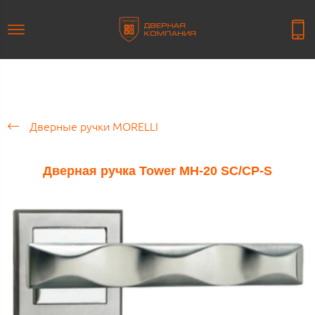
Дверные ручки MORELLI
Дверная ручка Tower MH-20 SC/CP-S