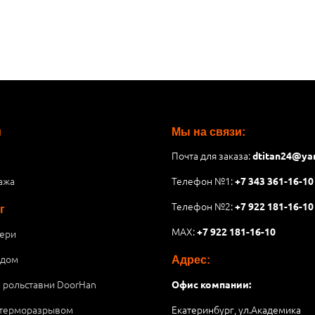
и
Мы на связи:
Почта для заказа:
dtitan24@ya
ажа
Телефон №1:
+7 343 361-16-10
Телефон №2:
+7 922 181-16-10
г
MAX:
+7 922 181-16-10
ери
 дом
Адрес:
и рольставни DoorHan
Офис компании:
 терморазрывом
Екатеринбург, ул.Академика