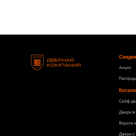
Скидк
Акции
Распрод
Катало
Сейф дв
Двери в
Ворота 
Двери с