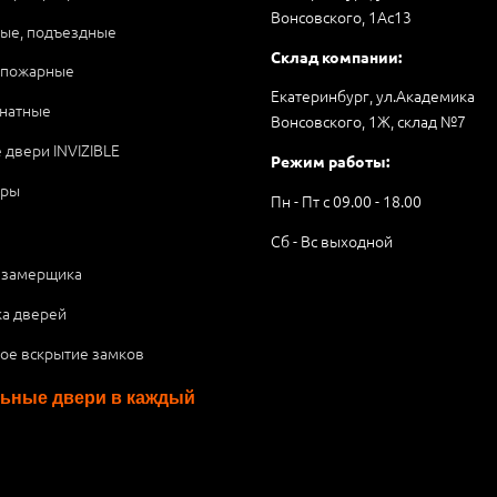
Вонсовского, 1Аc13
ые, подъездные
Склад компании:
опожарные
Екатеринбург, ул.Академика
натные
Вонсовского, 1Ж, склад №7
 двери INVIZIBLE
Режим работы:
ары
Пн - Пт с 09.00 - 18.00
Сб - Вс выходной
 замерщика
ка дверей
ое вскрытие замков
ьные двери в каждый