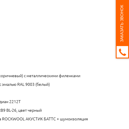
ЗАКАЗАТЬ ЗВОНОК
-коричневый) с металлическими филенками
с эмалью RAL 9003 (белый)
рдиан 2212Т
RB9 BL-26, цвет черный
та ROCKWOOL АКУСТИК БАТТС + шумоизоляция