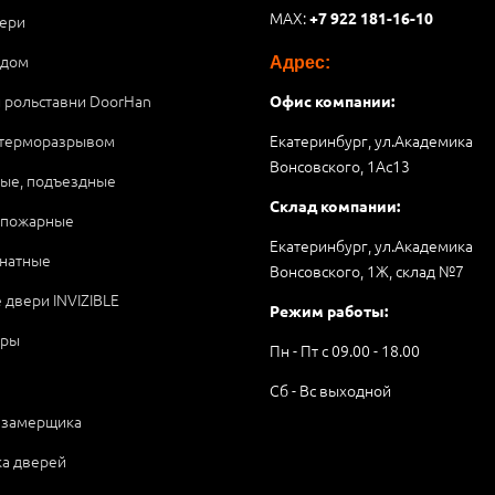
MAX:
+7 922 181-16-10
ери
 дом
Адрес:
и рольставни DoorHan
Офис компании:
 терморазрывом
Екатеринбург, ул.Академика
Вонсовского, 1Аc13
ые, подъездные
Склад компании:
опожарные
Екатеринбург, ул.Академика
натные
Вонсовского, 1Ж, склад №7
 двери INVIZIBLE
Режим работы:
ары
Пн - Пт с 09.00 - 18.00
Сб - Вс выходной
 замерщика
ка дверей