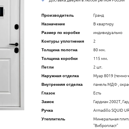
Гранд
Производитель
В квартиру
Назначение
индивидуально
Размер по коробке
2
Контуры уплотнения
80 мм.
Толщина полотна
115 мм.
Толщина коробки
2 шт.
Петли
Муар 8019 (темно
Наружная отделка
панель МДФ , окра
Внутренняя отделка
Есть
Глазок
Гардиан 2002Т, Га
Замок
Armadillo SQUID U
Ручка
Минеральная пли
Утеплитель
"Вибропласт"