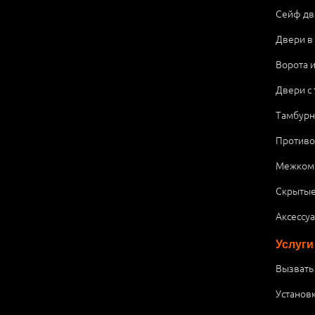
Сейф дв
Двери в
Ворота 
Двери с
Тамбурн
Против
Межком
Скрытые
Аксессу
Услуги
Вызвать
Установ