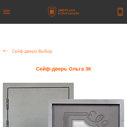
Сейф двери Выбор
Сейф-дверь Ольга 3К