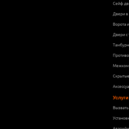
Сейф дв
Двери в
Ворота 
Двери с
Тамбурн
Против
Межком
Скрытые
Аксессу
Услуги
Вызвать
Установ
Аварийн