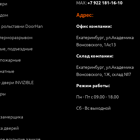
MAX:
+7 922 181-16-10
ери
 дом
Адрес:
и рольставни DoorHan
Офис компании:
 терморазрывом
Екатеринбург, ул.Академика
Вонсовского, 1Аc13
ые, подъездные
Склад компании:
опожарные
Екатеринбург, ул.Академика
натные
Вонсовского, 1Ж, склад №7
 двери INVIZIBLE
Режим работы:
ары
Пн - Пт с 09.00 - 18.00
Сб - Вс выходной
 замерщика
ка дверей
ое вскрытие замков