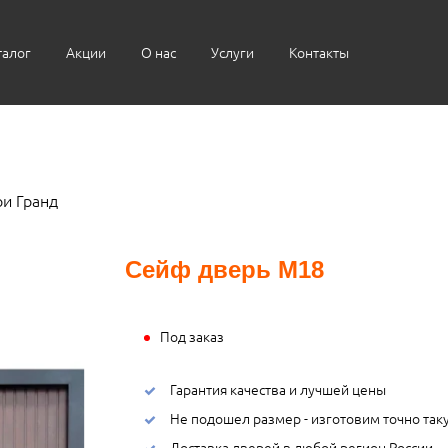
талог
Акции
О нас
Услуги
Контакты
и Гранд
Сейф дверь М18
Под заказ
Гарантия качества и лучшей цены
Не подошел размер - изготовим точно так
Доставка дверей в любой регион России