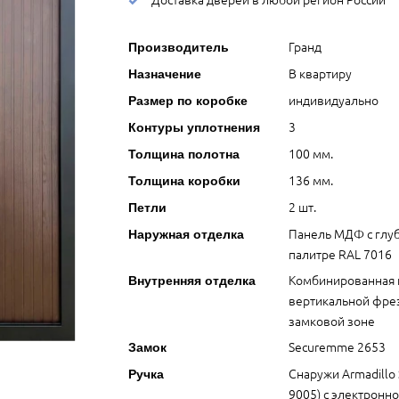
Гранд
Производитель
В квартиру
Назначение
индивидуально
Размер по коробке
3
Контуры уплотнения
100 мм.
Толщина полотна
136 мм.
Толщина коробки
2 шт.
Петли
Панель МДФ с глуб
Наружная отделка
палитре RAL 7016
Комбинированная 
Внутренняя отделка
вертикальной фрез
замковой зоне
Securemme 2653
Замок
Снаружи Armadillo 
Ручка
9005) с электронн