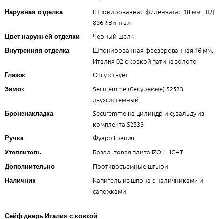
Шпонированная филенчатая 18 мм. ШД
Наружная отделка
856R Винтаж
Черный шелк
Цвет наружней отделки
Шпонированная фрезерованная 16 мм.
Внутренняя отделка
Италия 02 с ковкой патина золото
Отсутствует
Глазок
Securemme (Секуремме) S2533
Замок
двухсистемный
Securemme на цилиндр и сувальду из
Броненакладка
комплекта S2533
Фуаро Грация
Ручка
Базальтовая плита IZOL LIGHT
Утеплитель
Противосъемные штыри
Дополнительно
Капитель из шпона с наличниками и
Наличник
сапожками
Сейф дверь Италия с ковкой