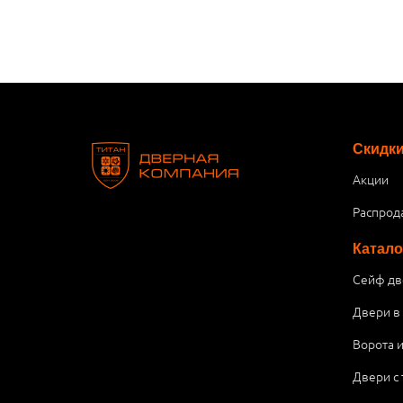
Скидк
Акции
Распрод
Катало
Сейф дв
Двери в
Ворота 
Двери с