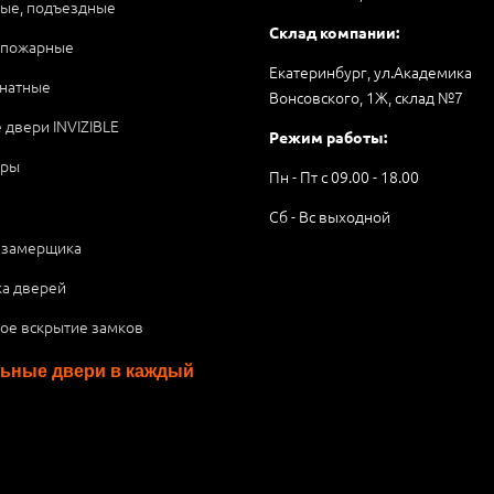
ые, подъездные
Склад компании:
опожарные
Екатеринбург, ул.Академика
натные
Вонсовского, 1Ж, склад №7
 двери INVIZIBLE
Режим работы:
ары
Пн - Пт с 09.00 - 18.00
Сб - Вс выходной
 замерщика
ка дверей
ое вскрытие замков
ьные двери в каждый