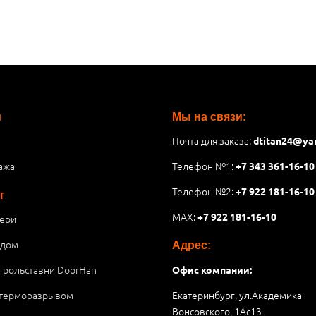
и
Мы на связи:
Почта для заказа:
dtitan24@ya
ажа
Телефон №1:
+7 343 361-16-10
Телефон №2:
+7 922 181-16-10
г
MAX:
+7 922 181-16-10
ери
 дом
Адрес:
и рольставни DoorHan
Офис компании:
 терморазрывом
Екатеринбург, ул.Академика
Вонсовского, 1Аc13