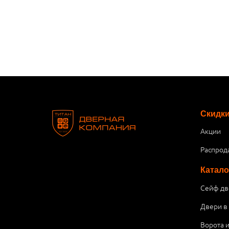
Скидк
Акции
Распрод
Катало
Сейф дв
Двери в
Ворота 