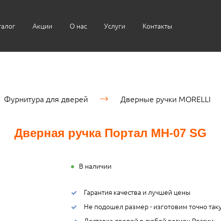
талог
Акции
О нас
Услуги
Контакты
Фурнитура для дверей
Дверные ручки MORELLI
Дверная ручка Портал MH-07 SG
В наличии
Гарантия качества и лучшей цены
Не подошел размер - изготовим точно так
Доставка дверей в любой регион России