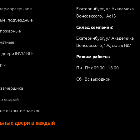
 терморазрывом
Екатеринбург, ул.Академика
Вонсовского, 1Аc13
ые, подъездные
Склад компании:
опожарные
Екатеринбург, ул.Академика
натные
Вонсовского, 1Ж, склад №7
 двери INVIZIBLE
Режим работы:
ары
Пн - Пт с 09.00 - 18.00
Сб - Вс выходной
 замерщика
ка дверей
ое вскрытие замков
ьные двери в каждый