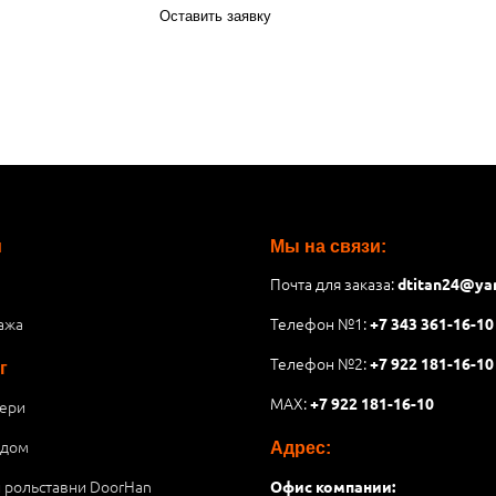
Оставить заявку
и
Мы на связи:
Почта для заказа:
dtitan24@ya
ажа
Телефон №1:
+7 343 361-16-10
Телефон №2:
+7 922 181-16-10
г
MAX:
+7 922 181-16-10
ери
 дом
Адрес:
и рольставни DoorHan
Офис компании: