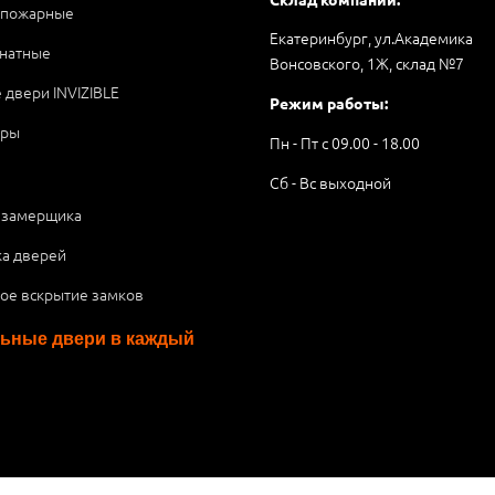
опожарные
Екатеринбург, ул.Академика
натные
Вонсовского, 1Ж, склад №7
 двери INVIZIBLE
Режим работы:
ары
Пн - Пт с 09.00 - 18.00
Сб - Вс выходной
 замерщика
ка дверей
ое вскрытие замков
ьные двери в каждый