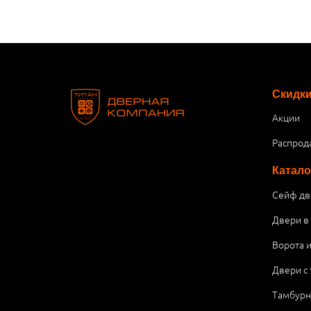
Скидк
Акции
Распрод
Катало
Сейф дв
Двери в
Ворота 
Двери с
Тамбурн