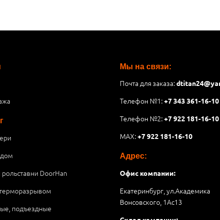
и
Мы на связи:
Почта для заказа:
dtitan24@ya
ажа
Телефон №1:
+7 343 361-16-10
Телефон №2:
+7 922 181-16-10
г
MAX:
+7 922 181-16-10
ери
 дом
Адрес:
и рольставни DoorHan
Офис компании:
 терморазрывом
Екатеринбург, ул.Академика
Вонсовского, 1Аc13
ые, подъездные
Склад компании: