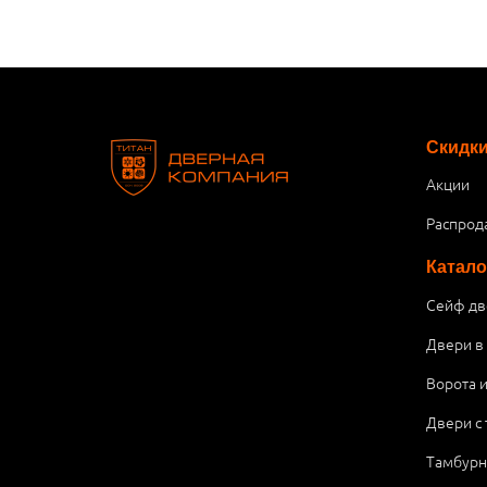
Скидк
Акции
Распрод
Катало
Сейф дв
Двери в
Ворота 
Двери с
Тамбурн