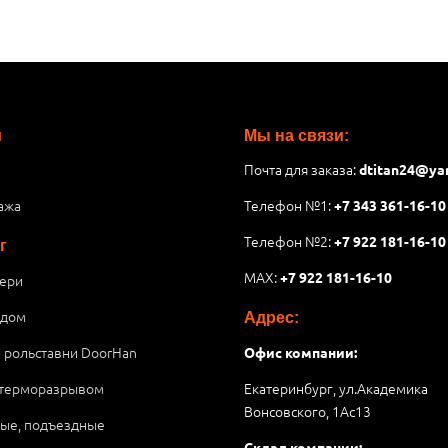
и
Мы на связи:
Почта для заказа:
dtitan24@ya
ажа
Телефон №1:
+7 343 361-16-10
Телефон №2:
+7 922 181-16-10
г
MAX:
+7 922 181-16-10
ери
 дом
Адрес:
и рольставни DoorHan
Офис компании:
 терморазрывом
Екатеринбург, ул.Академика
Вонсовского, 1Аc13
ые, подъездные
Склад компании: