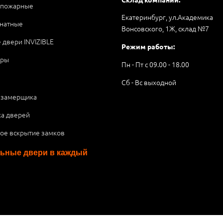
опожарные
Екатеринбург, ул.Академика
натные
Вонсовского, 1Ж, склад №7
 двери INVIZIBLE
Режим работы:
ары
Пн - Пт с 09.00 - 18.00
Сб - Вс выходной
 замерщика
ка дверей
ое вскрытие замков
ьные двери в каждый