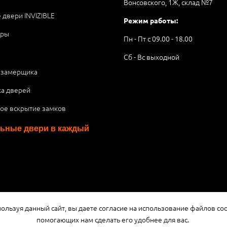
Вонсовского, 1Ж, склад №7
 двери INVIZIBLE
Режим работы:
ары
Пн - Пт с 09.00 - 18.00
Сб - Вс выходной
 замерщика
ка дверей
ое вскрытие замков
ьные двери в каждый
я публичной офертой или рекламой, а носит информационный характ
ользуя данный сайт, вы даете согласие на использование файлов coo
помогающих нам сделать его удобнее для вас.