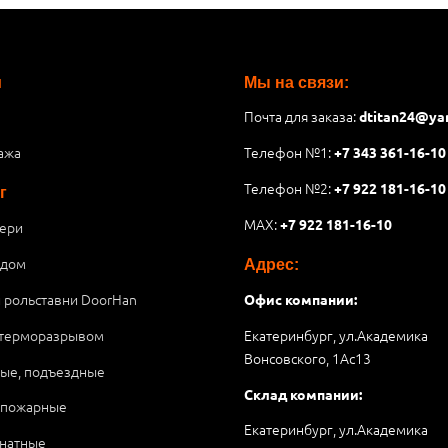
и
Мы на связи:
Почта для заказа:
dtitan24@ya
ажа
Телефон №1:
+7 343 361-16-10
Телефон №2:
+7 922 181-16-10
г
MAX:
+7 922 181-16-10
ери
 дом
Адрес:
и рольставни DoorHan
Офис компании:
 терморазрывом
Екатеринбург, ул.Академика
Вонсовского, 1Аc13
ые, подъездные
Склад компании:
опожарные
Екатеринбург, ул.Академика
натные