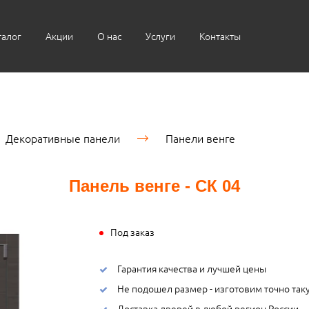
талог
Акции
О нас
Услуги
Контакты
Декоративные панели
Панели венге
Панель венге - СК 04
Под заказ
Гарантия качества и лучшей цены
Не подошел размер - изготовим точно так
Доставка дверей в любой регион России