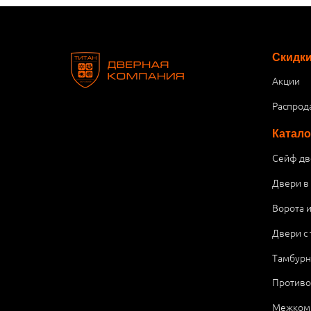
Скидк
Акции
Распрод
Катало
Сейф дв
Двери в
Ворота 
Двери с
Тамбурн
Против
Межком