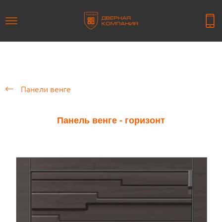
Панели венге
Панель венге - горизонт