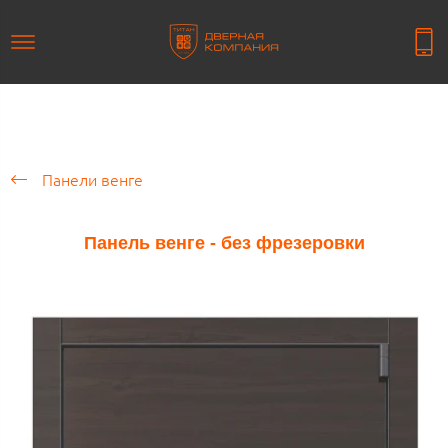
Панели венге
Панель венге - без фрезеровки