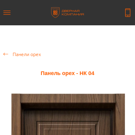
Панели орех
Панель орех - НК 04