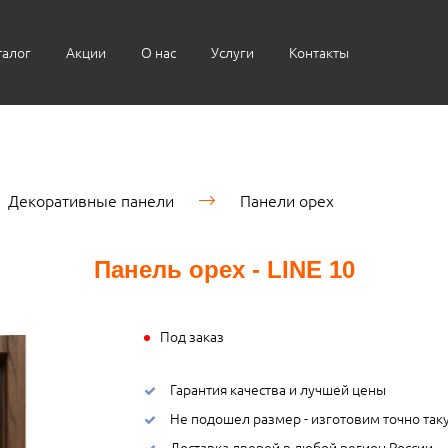
талог
Акции
О нас
Услуги
Контакты
Декоративные панели
Панели орех
Панель орех - LINE 10
Под заказ
Гарантия качества и лучшей цены
Не подошел размер - изготовим точно так
Доставка дверей в любой регион России