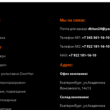
и
Мы на связи:
Почта для заказа:
dtitan24@ya
ажа
Телефон №1:
+7 343 361-16-10
Телефон №2:
+7 922 181-16-10
г
MAX:
+7 922 181-16-10
ери
 дом
Адрес:
и рольставни DoorHan
Офис компании:
 терморазрывом
Екатеринбург, ул.Академика
Вонсовского, 1Аc13
ые, подъездные
Склад компании:
опожарные
Екатеринбург, ул.Академика
натные