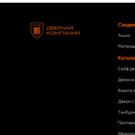
Скидк
Акции
Распрод
Катало
Сейф дв
Двери в
Ворота 
Двери с
Тамбурн
Против
Межком