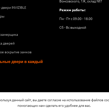
Вонсовского, 1Ж, склад №7
 двери INVIZIBLE
Режим работы:
ары
Пн - Пт с 09.00 - 18.00
Сб - Вс выходной
 замерщика
ка дверей
ое вскрытие замков
ьные двери в каждый
я публичной офертой или рекламой, а носит информационный характ
ользуя данный сайт, вы даете согласие на использование файлов coo
помогающих нам сделать его удобнее для вас.