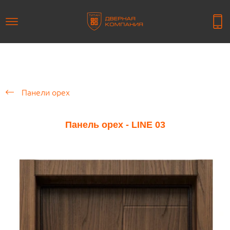
Панели орех
Панель орех - LINE 03