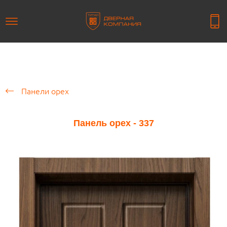
Панели орех
Панель орех - 337