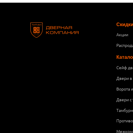
Скидк
Акции
Распрод
Катало
Сейф дв
Двери в
Ворота 
Двери с
Тамбурн
Против
Межком