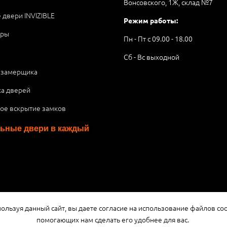
Вонсовского, 1Ж, склад №7
 двери INVIZIBLE
Режим работы:
ары
Пн - Пт с 09.00 - 18.00
Сб - Вс выходной
 замерщика
ка дверей
ое вскрытие замков
ьные двери в каждый
я публичной офертой или рекламой, а носит информационный характ
ользуя данный сайт, вы даете согласие на использование файлов coo
помогающих нам сделать его удобнее для вас.