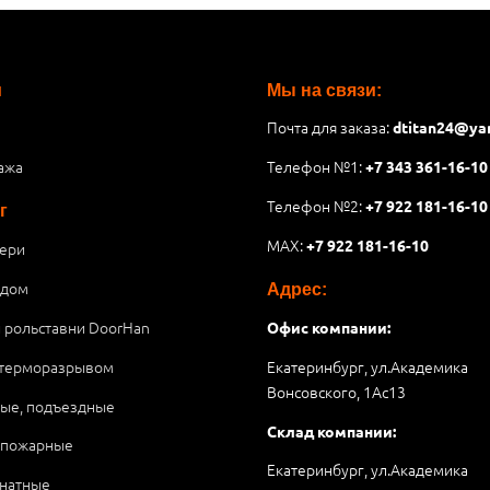
и
Мы на связи:
Почта для заказа:
dtitan24@ya
ажа
Телефон №1:
+7 343 361-16-10
Телефон №2:
+7 922 181-16-10
г
MAX:
+7 922 181-16-10
ери
 дом
Адрес:
и рольставни DoorHan
Офис компании:
 терморазрывом
Екатеринбург, ул.Академика
Вонсовского, 1Аc13
ые, подъездные
Склад компании:
опожарные
Екатеринбург, ул.Академика
натные