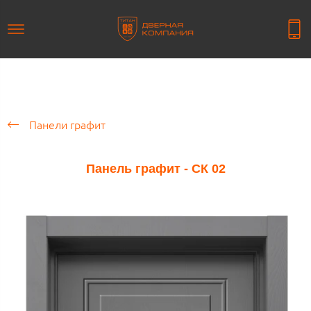
Панели графит
Панель графит - СК 02