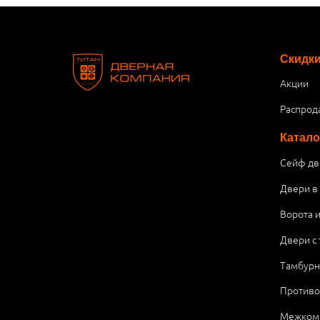
Скидк
Акции
Распрод
Катало
Сейф дв
Двери в
Ворота 
Двери с
Тамбурн
Против
Межком