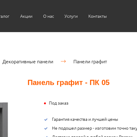
талог
Акции
О нас
Услуги
Контакты
Декоративные панели
Панели графит
Панель графит - ПК 05
Под заказ
Гарантия качества и лучшей цены
Не подошел размер - изготовим точно так
Доставка дверей в любой регион России