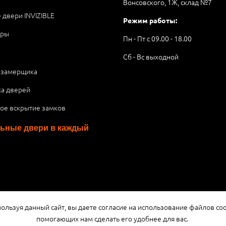
Вонсовского, 1Ж, склад №7
 двери INVIZIBLE
Режим работы:
ары
Пн - Пт с 09.00 - 18.00
Сб - Вс выходной
 замерщика
ка дверей
ое вскрытие замков
ьные двери в каждый
я публичной офертой или рекламой, а носит информационный характ
ользуя данный сайт, вы даете согласие на использование файлов coo
помогающих нам сделать его удобнее для вас.