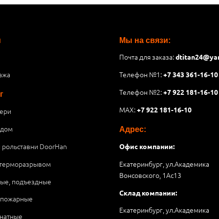
и
Мы на связи:
Почта для заказа:
dtitan24@ya
ажа
Телефон №1:
+7 343 361-16-10
Телефон №2:
+7 922 181-16-10
г
MAX:
+7 922 181-16-10
ери
 дом
Адрес:
и рольставни DoorHan
Офис компании:
 терморазрывом
Екатеринбург, ул.Академика
Вонсовского, 1Аc13
ые, подъездные
Склад компании:
опожарные
Екатеринбург, ул.Академика
натные