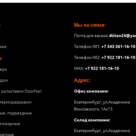
и
Мы на связи:
Почта для заказа:
dtitan24@ya
ажа
Телефон №1:
+7 343 361-16-10
Телефон №2:
+7 922 181-16-10
г
MAX:
+7 922 181-16-10
ери
 дом
Адрес:
и рольставни DoorHan
Офис компании:
 терморазрывом
Екатеринбург, ул.Академика
Вонсовского, 1Аc13
ые, подъездные
Склад компании:
опожарные
Екатеринбург, ул.Академика
натные