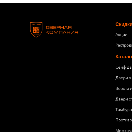
Скидк
Акции
Распрод
Катало
Сейф дв
Двери в
Ворота 
Двери с
Тамбурн
Против
Межком