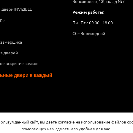
Вонсовского, 1Ж, склад №7
 двери INVIZIBLE
Режим работы:
ары
Пн - Пт с 09.00 - 18.00
Сб - Вс выходной
 замерщика
ка дверей
ое вскрытие замков
ьные двери в каждый
я публичной офертой или рекламой, а носит информационный характ
ользуя данный сайт, вы даете согласие на использование файлов coo
помогающих нам сделать его удобнее для вас.