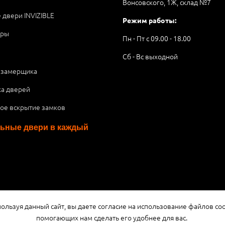
Вонсовского, 1Ж, склад №7
 двери INVIZIBLE
Режим работы:
ары
Пн - Пт с 09.00 - 18.00
Сб - Вс выходной
 замерщика
ка дверей
ое вскрытие замков
ьные двери в каждый
я публичной офертой или рекламой, а носит информационный характ
ользуя данный сайт, вы даете согласие на использование файлов coo
помогающих нам сделать его удобнее для вас.