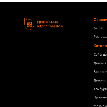
Скидк
Акции
Распрод
Катало
Сейф дв
Двери в
Ворота 
Двери с
Тамбурн
Против
Межком