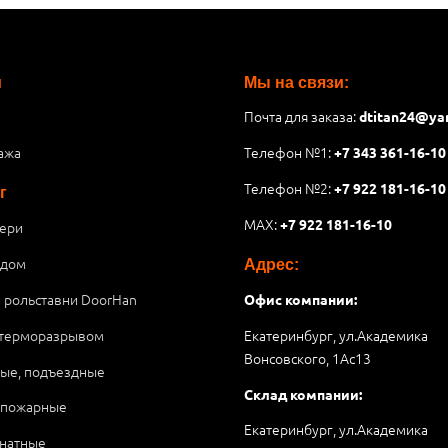
и
Мы на связи:
Почта для заказа:
dtitan24@ya
ажа
Телефон №1:
+7 343 361-16-10
Телефон №2:
+7 922 181-16-10
г
MAX:
+7 922 181-16-10
ери
 дом
Адрес:
и рольставни DoorHan
Офис компании:
 терморазрывом
Екатеринбург, ул.Академика
Вонсовского, 1Аc13
ые, подъездные
Склад компании:
опожарные
Екатеринбург, ул.Академика
натные