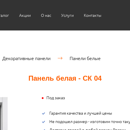
талог
Акции
О нас
Услуги
Контакты
Декоративные панели
Панели белые
Панель белая - СК 04
Под заказ
Гарантия качества и лучшей цены
Не подошел размер - изготовим точно так
Доставка дверей в любой регион России