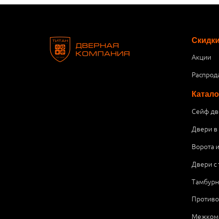
Скидк
Акции
Распрод
Катало
Сейф дв
Двери в
Ворота 
Двери с
Тамбурн
Против
Межком