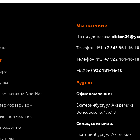
и
Мы на связи:
Почта для заказа:
dtitan24@ya
ажа
Телефон №1:
+7 343 361-16-10
Телефон №2:
+7 922 181-16-10
г
MAX:
+7 922 181-16-10
ери
 дом
Адрес:
и рольставни DoorHan
Офис компании:
 терморазрывом
Екатеринбург, ул.Академика
Вонсовского, 1Аc13
ые, подъездные
Склад компании:
опожарные
Екатеринбург, ул.Академика
натные