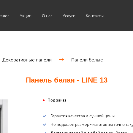
талог
Акции
О нас
Услуги
Контакты
Декоративные панели
Панели белые
Панель белая - LINE 13
Под заказ
Гарантия качества и лучшей цены
Не подошел размер - изготовим точно так
Доставка дверей в любой регион России