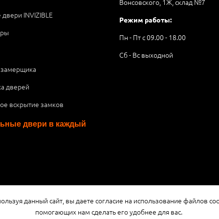
Вонсовского, 1Ж, склад №7
 двери INVIZIBLE
Режим работы:
ары
Пн - Пт с 09.00 - 18.00
Сб - Вс выходной
 замерщика
ка дверей
ое вскрытие замков
ьные двери в каждый
я публичной офертой или рекламой, а носит информационный характ
ользуя данный сайт, вы даете согласие на использование файлов coo
помогающих нам сделать его удобнее для вас.