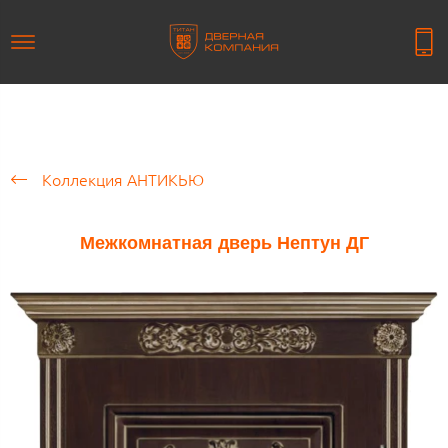
Коллекция АНТИКЬЮ
Межкомнатная дверь Нептун ДГ