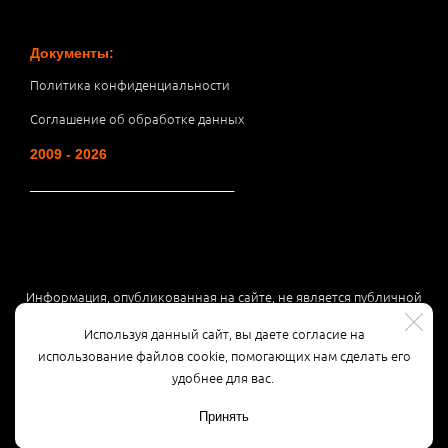
Документы:
Политика конфиденциальности
Соглашение об обработке данных
2009 - 2026
__________________________________
Информация, опубликованная на сайте, не является публичной
офертой или рекламой, а носит информационный характер и
Используя данный сайт, вы даете согласие на
может быть изменена по усмотрению компании.
использование файлов cookie, помогающих нам сделать его
удобнее для вас.
Принять
Разработка сайта
3K Digital Studio