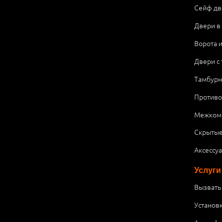
Сейф дв
Двери в
Ворота 
Двери с
Тамбурн
Против
Межком
Скрытые
Аксессу
Услуги
Вызвать
Установ