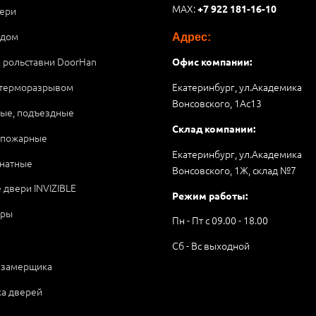
MAX:
+7 922 181-16-10
ери
 дом
Адрес:
и рольставни DoorHan
Офис компании:
 терморазрывом
Екатеринбург, ул.Академика
Вонсовского, 1Аc13
ые, подъездные
Склад компании:
опожарные
Екатеринбург, ул.Академика
натные
Вонсовского, 1Ж, склад №7
 двери INVIZIBLE
Режим работы:
ары
Пн - Пт с 09.00 - 18.00
Сб - Вс выходной
 замерщика
ка дверей