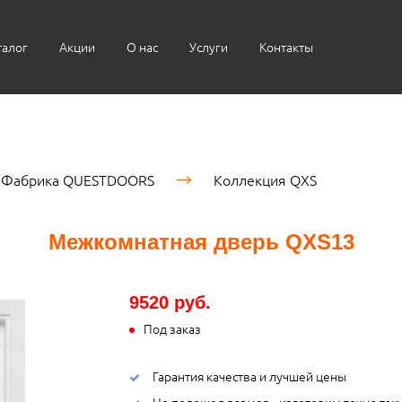
талог
Акции
О нас
Услуги
Контакты
Фабрика QUESTDOORS
Коллекция QXS
Межкомнатная дверь QXS13
9520 руб.
Под заказ
Гарантия качества и лучшей цены
Не подошел размер - изготовим точно так