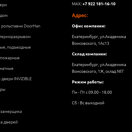
MAX:
+7 922 181-16-10
ери
 дом
Адрес:
и рольставни DoorHan
Офис компании:
 терморазрывом
Екатеринбург, ул.Академика
Вонсовского, 1Аc13
ые, подъездные
Склад компании:
опожарные
Екатеринбург, ул.Академика
натные
Вонсовского, 1Ж, склад №7
 двери INVIZIBLE
Режим работы:
ары
Пн - Пт с 09.00 - 18.00
Сб - Вс выходной
 замерщика
ка дверей