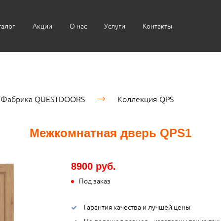
талог
Акции
О нас
Услуги
Контакты
Фабрика QUESTDOORS
Коллекция QPS
Межкомнатная дверь QPS1
8900 руб.
Под заказ
Гарантия качества и лучшей цены
Не подошел размер - изготовим точно так