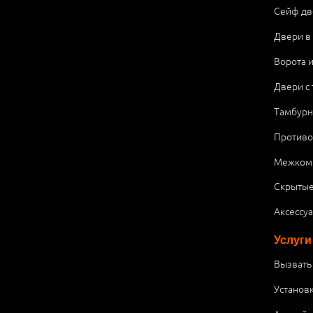
Сейф дв
Двери в
Ворота 
Двери с
Тамбурн
Против
Межком
Скрытые
Аксессу
Услуги
Вызвать
Установ