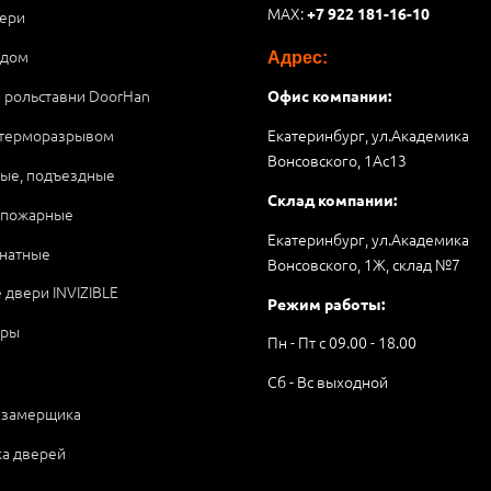
MAX:
+7 922 181-16-10
ери
 дом
Адрес:
и рольставни DoorHan
Офис компании:
 терморазрывом
Екатеринбург, ул.Академика
Вонсовского, 1Аc13
ые, подъездные
Склад компании:
опожарные
Екатеринбург, ул.Академика
натные
Вонсовского, 1Ж, склад №7
 двери INVIZIBLE
Режим работы:
ары
Пн - Пт с 09.00 - 18.00
Сб - Вс выходной
 замерщика
ка дверей