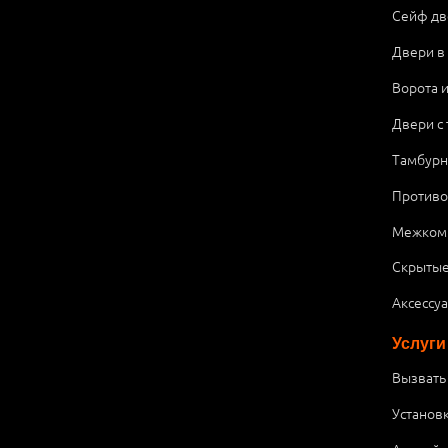
Сейф дв
Двери в
Ворота 
Двери с
Тамбурн
Против
Межком
Скрытые
Аксессу
Услуги
Вызвать
Установ