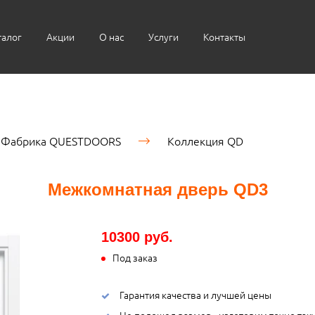
талог
Акции
О нас
Услуги
Контакты
Фабрика QUESTDOORS
Коллекция QD
Межкомнатная дверь QD3
10300 руб.
Под заказ
Гарантия качества и лучшей цены
Не подошел размер - изготовим точно так