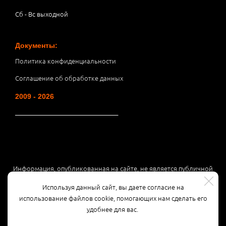
Сб - Вс выходной
Документы:
Политика конфиденциальности
Соглашение об обработке данных
2009 - 2026
__________________________________
Информация, опубликованная на сайте, не является публичной
офертой или рекламой, а носит информационный характер и
Используя данный сайт, вы даете согласие на
может быть изменена по усмотрению компании.
использование файлов cookie, помогающих нам сделать его
удобнее для вас.