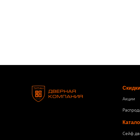
Скидк
Акции
Распрод
Катало
Сейф дв