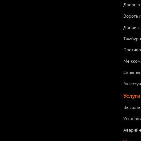
Двери в
Ворота 
Двери с
Тамбурн
Против
Межком
Скрытые
Аксессу
Услуги
Вызвать
Установ
Аварийн