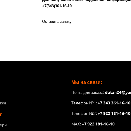
+7(343)361-16-10.
Оставить заявку
и
Мы на связи:
Почта для заказа:
dtitan24@ya
ажа
Телефон №1:
+7 343 361-16-10
Телефон №2:
+7 922 181-16-10
г
MAX:
+7 922 181-16-10
ери