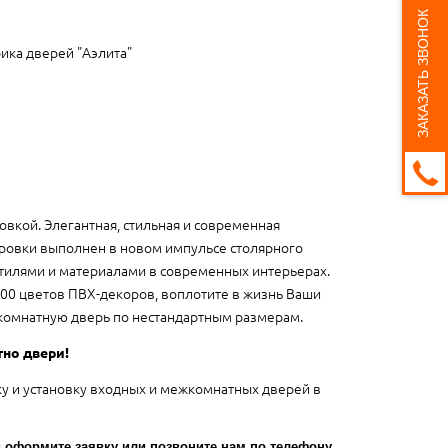
ЗАКАЗАТЬ ЗВОНОК
ика дверей "Аэлита"
вкой. Элегантная, стильная и современная
ровки выполнен в новом импульсе столярного
тилями и материалами в современных интерьерах.
00 цветов ПВХ-декоров, воплотите в жизнь Ваши
омнатную дверь по нестандартным размерам.
тно двери!
ку и установку входных и межкомнатных дверей в
оформите заявку или позвоните нам по телефону