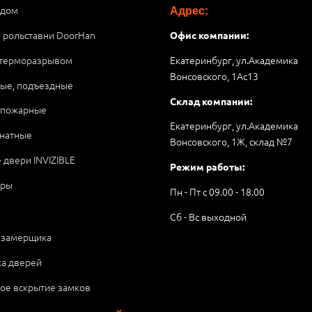
 дом
Адрес:
и рольставни DoorHan
Офис компании:
 терморазрывом
Екатеринбург, ул.Академика
Вонсовского, 1Аc13
ые, подъездные
Склад компании:
опожарные
Екатеринбург, ул.Академика
натные
Вонсовского, 1Ж, склад №7
 двери INVIZIBLE
Режим работы:
ары
Пн - Пт с 09.00 - 18.00
Сб - Вс выходной
 замерщика
ка дверей
ое вскрытие замков