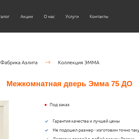
талог
Акции
О нас
Услуги
Контакты
Фабрика Аэлита
Коллекция ЭММА
Межкомнатная дверь Эмма 75 ДО
Под заказ
Гарантия качества и лучшей цены
Не подошел размер - изготовим точно так
Доставка дверей в любой регион России