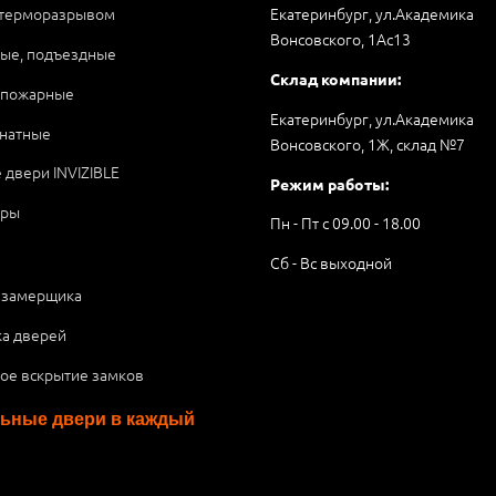
 терморазрывом
Екатеринбург, ул.Академика
Вонсовского, 1Аc13
ые, подъездные
Склад компании:
опожарные
Екатеринбург, ул.Академика
натные
Вонсовского, 1Ж, склад №7
 двери INVIZIBLE
Режим работы:
ары
Пн - Пт с 09.00 - 18.00
Сб - Вс выходной
 замерщика
ка дверей
ое вскрытие замков
ьные двери в каждый