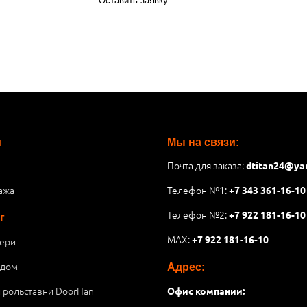
Оставить заявку
и
Мы на связи:
Почта для заказа:
dtitan24@ya
ажа
Телефон №1:
+7 343 361-16-10
Телефон №2:
+7 922 181-16-10
г
MAX:
+7 922 181-16-10
ери
 дом
Адрес:
и рольставни DoorHan
Офис компании: