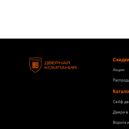
Скидк
Акции
Распрод
Катало
Сейф дв
Двери в
Ворота 