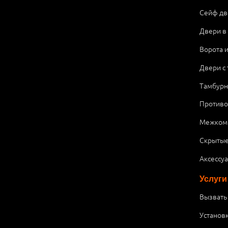
Сейф дв
Двери в
Ворота 
Двери с
Тамбурн
Против
Межком
Скрытые
Аксессу
Услуги
Вызвать
Установ