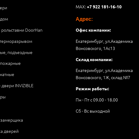
MAX:
+7 922 181-16-10
ери
 дом
Адрес:
и рольставни DoorHan
Офис компании:
 терморазрывом
Екатеринбург, ул.Академика
Вонсовского, 1Аc13
ые, подъездные
Склад компании:
опожарные
Екатеринбург, ул.Академика
натные
Вонсовского, 1Ж, склад №7
 двери INVIZIBLE
Режим работы:
ары
Пн - Пт с 09.00 - 18.00
Сб - Вс выходной
 замерщика
ка дверей