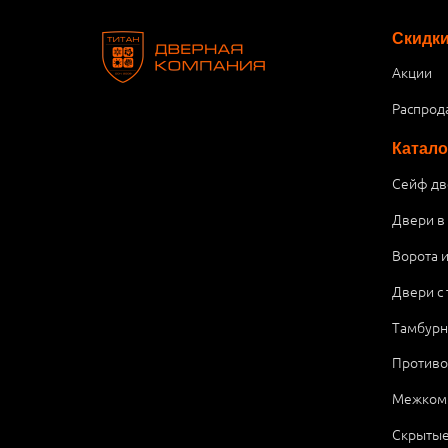
Скидк
Акции
Распрод
Катало
Сейф дв
Двери в
Ворота 
Двери с
Тамбурн
Против
Межком
Скрытые