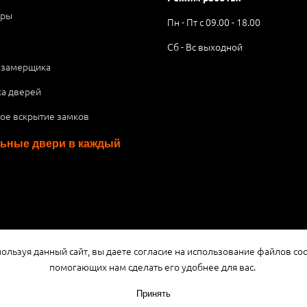
ары
Пн - Пт с 09.00 - 18.00
Сб - Вс выходной
 замерщика
ка дверей
ое вскрытие замков
ьные двери в каждый
я публичной офертой или рекламой, а носит информационный характ
ользуя данный сайт, вы даете согласие на использование файлов coo
помогающих нам сделать его удобнее для вас.
Принять
Разработка сайта
3K Digital Studio