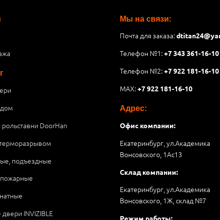
и
Мы на связи:
Почта для заказа:
dtitan24@ya
ажа
Телефон №1:
+7 343 361-16-10
Телефон №2:
+7 922 181-16-10
г
MAX:
+7 922 181-16-10
ери
 дом
Адрес:
и рольставни DoorHan
Офис компании:
 терморазрывом
Екатеринбург, ул.Академика
Вонсовского, 1Аc13
ые, подъездные
Склад компании:
опожарные
Екатеринбург, ул.Академика
натные
Вонсовского, 1Ж, склад №7
 двери INVIZIBLE
Режим работы: