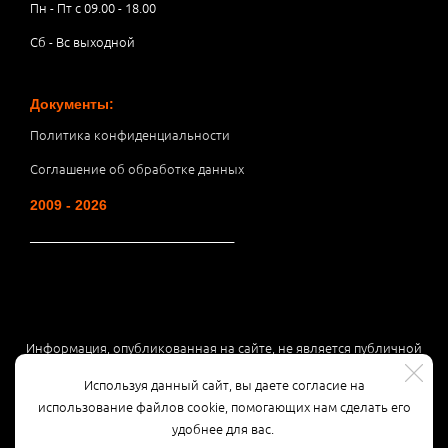
Пн - Пт с 09.00 - 18.00
Сб - Вс выходной
Документы:
Политика конфиденциальности
Соглашение об обработке данных
2009 - 2026
__________________________________
Информация, опубликованная на сайте, не является публичной
офертой или рекламой, а носит информационный характер и
Используя данный сайт, вы даете согласие на
может быть изменена по усмотрению компании.
использование файлов cookie, помогающих нам сделать его
удобнее для вас.