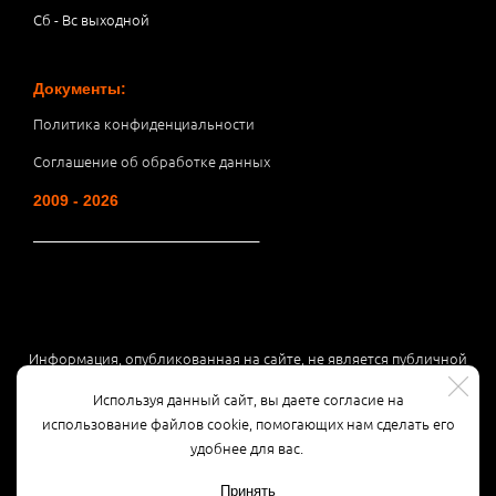
Сб - Вс выходной
Документы:
Политика конфиденциальности
Соглашение об обработке данных
2009 - 2026
__________________________________
Информация, опубликованная на сайте, не является публичной
офертой или рекламой, а носит информационный характер и
Используя данный сайт, вы даете согласие на
может быть изменена по усмотрению компании.
использование файлов cookie, помогающих нам сделать его
удобнее для вас.
Принять