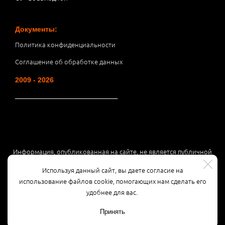
Документы:
Политика конфиденциальности
Соглашение об обработке данных
2009 - 2026
__________________________________
Информация, опубликованная на сайте, не является публичной
офертой или рекламой, а носит информационный характер и
Используя данный сайт, вы даете согласие на
может быть изменена по усмотрению компании.
использование файлов cookie, помогающих нам сделать его
удобнее для вас.
Принять
Разработка сайта
3K Digital Studio