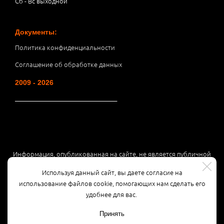
Сб - Вс выходной
Документы:
Политика конфиденциальности
Соглашение об обработке данных
2009 - 2026
__________________________________
Информация, опубликованная на сайте, не является публичной
офертой или рекламой, а носит информационный характер и
Используя данный сайт, вы даете согласие на
может быть изменена по усмотрению компании.
использование файлов cookie, помогающих нам сделать его
удобнее для вас.
Принять
Разработка сайта
3K Digital Studio