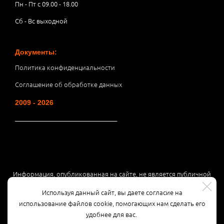
Пн - Пт с 09.00 - 18.00
Сб - Вс выходной
Документы:
Политика конфиденциальности
Соглашение об обработке данных
2009 - 2026
__________________________________
Информация, опубликованная на сайте, не является публичной
офертой или рекламой, а носит информационный характер и
Используя данный сайт, вы даете согласие на
может быть изменена по усмотрению компании.
использование файлов cookie, помогающих нам сделать его
удобнее для вас.