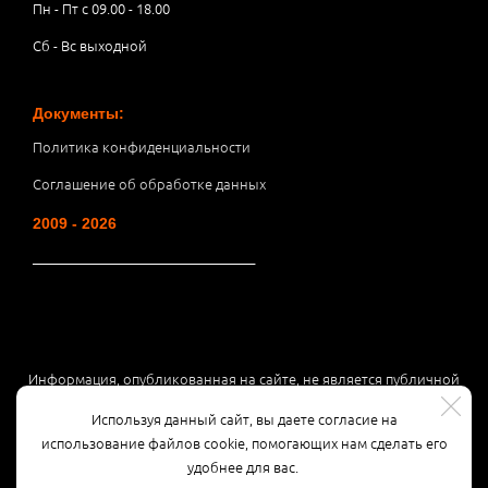
Пн - Пт с 09.00 - 18.00
Сб - Вс выходной
Документы:
Политика конфиденциальности
Соглашение об обработке данных
2009 - 2026
__________________________________
Информация, опубликованная на сайте, не является публичной
офертой или рекламой, а носит информационный характер и
Используя данный сайт, вы даете согласие на
может быть изменена по усмотрению компании.
использование файлов cookie, помогающих нам сделать его
удобнее для вас.