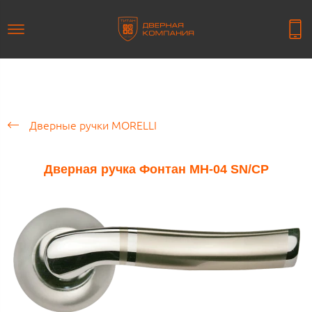
Дверные ручки MORELLI
Дверная ручка Фонтан MH-04 SN/CP