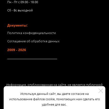
Пн - Пт с 09.00 - 18.00
Сб - Вс выходной
Документы:
Политика конфиденциальности
Соглашение об обработке данных
2009 - 2026
__________________________________
Информация, опубликованная на сайте, не является публичной
офертой или рекламой, а носит информационный характер и
Используя данный сайт, вы даете согласие на
может быть изменена по усмотрению компании.
использование файлов cookie, помогающих нам сделать его
удобнее для вас.