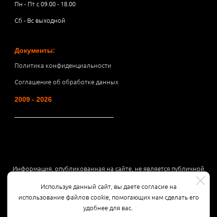
Пн - Пт с 09.00 - 18.00
Сб - Вс выходной
Документы:
Политика конфиденциальности
Соглашение об обработке данных
2009 - 2026
__________________________________
Информация, опубликованная на сайте, не является публичной
офертой или рекламой, а носит информационный характер и
Используя данный сайт, вы даете согласие на
может быть изменена по усмотрению компании.
использование файлов cookie, помогающих нам сделать его
удобнее для вас.